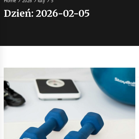
Home
2026
luty
5
energii z
Dzień:
2026-02-05
napojów 
żywności