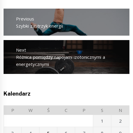
Nawigacja
wpisu
Previous
Previous
Szybki zastrzyk energii
post:
Next
Next
Różnica pomiędzy napojami izotonicznymi a
post:
energetycznymi
Kalendarz
P
W
Ś
C
P
S
N
1
2
3
4
5
6
7
8
9