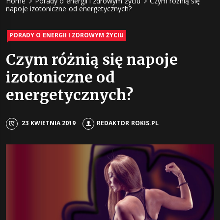
Home
Porady o energii i zdrowym życiu
Czym różnią się
energii z
napoje izotoniczne od energetycznych?
napojów 
PORADY O ENERGII I ZDROWYM ŻYCIU
Czym różnią się napoje
żywności
izotoniczne od
energetycznych?
23 KWIETNIA 2019
REDAKTOR ROKIS.PL