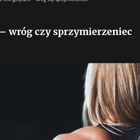
wności
– wróg czy sprzymierzeniec