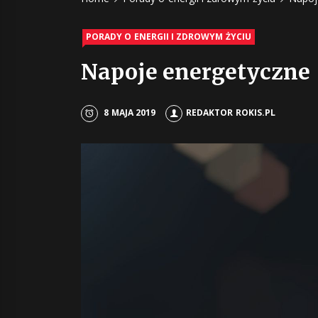
ży
PORADY O ENERGII I ZDROWYM ŻYCIU
Napoje energetyczne 
8 MAJA 2019
REDAKTOR ROKIS.PL