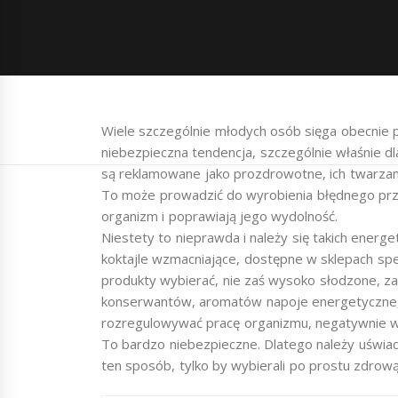
Wiele szczególnie młodych osób sięga obecnie 
niebezpieczna tendencja, szczególnie właśnie 
są reklamowane jako prozdrowotne, ich twarzam
To może prowadzić do wyrobienia błędnego prz
organizm i poprawiają jego wydolność.
Niestety to nieprawda i należy się takich ener
koktajle wzmacniające, dostępne w sklepach spe
produkty wybierać, nie zaś wysoko słodzone, 
konserwantów, aromatów napoje energetyczne, 
rozregulowywać pracę organizmu, negatywnie wp
To bardzo niebezpieczne. Dlatego należy uświad
ten sposób, tylko by wybierali po prostu zdrową