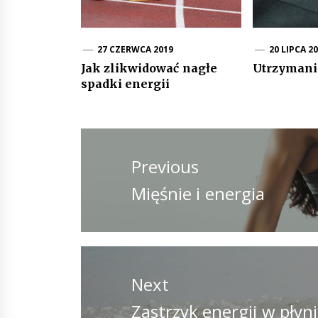
27 CZERWCA 2019
20 LIPCA 2
Jak zlikwidować nagłe
Utrzymanie
spadki energii
Nawigacja
wpisu
Previous
Previous
Mięśnie i energia
post:
Next
Next
Zastrzyk energii w płyn