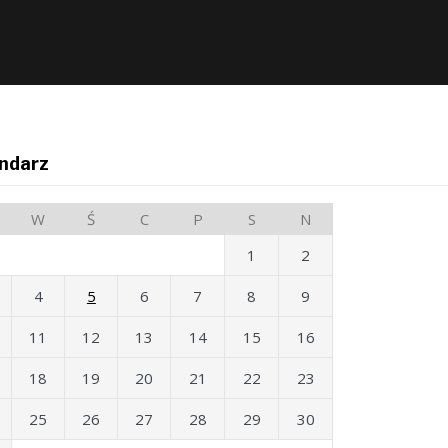
ndarz
W
Ś
C
P
S
N
1
2
4
5
6
7
8
9
11
12
13
14
15
16
18
19
20
21
22
23
25
26
27
28
29
30