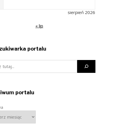
sierpień 2026
« lip
ukiwarka portalu
j
iwum portalu
wa