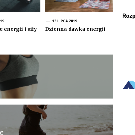
Rozp
019
13 LIPCA 2019
 energii i siły
Dzienna dawka energii
ie