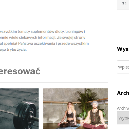
31
Wysz
Szuka
teresować
Arch
Archi