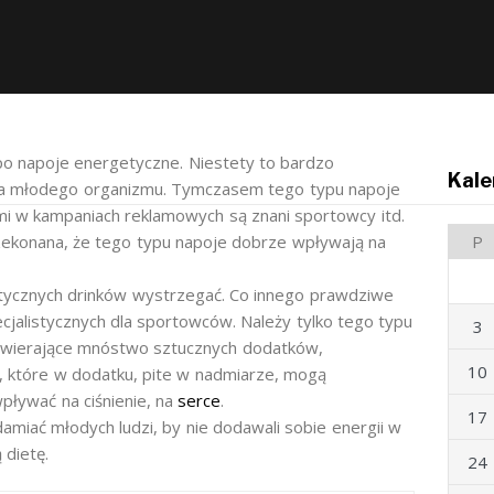
po napoje energetyczne. Niestety to bardzo
Kale
dla młodego organizmu. Tymczasem tego typu napoje
i w kampaniach reklamowych są znani sportowcy itd.
ekonana, że tego typu napoje dobrze wpływają na
P
getycznych drinków wystrzegać. Co innego prawdziwe
cjalistycznych dla sportowców. Należy tylko tego typu
3
zawierające mnóstwo sztucznych dodatków,
10
które w dodatku, pite w nadmiarze, mogą
ływać na ciśnienie, na
serce
.
17
amiać młodych ludzi, by nie dodawali sobie energii w
 dietę.
24