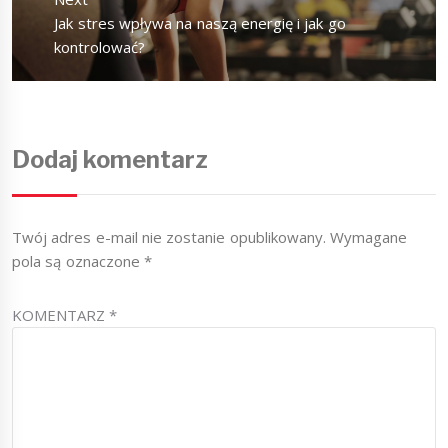
Next
Jak stres wpływa na naszą energię i jak go
post:
kontrolować?
Dodaj komentarz
Twój adres e-mail nie zostanie opublikowany.
Wymagane
pola są oznaczone
*
KOMENTARZ
*