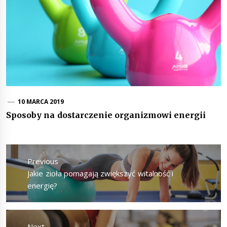
10 MARCA 2019
Sposoby na dostarczenie organizmowi energii
Nawigacja
wpisu
Previous
Previous
Jakie zioła pomagają zwiększyć witalność i
post:
energię?
Next