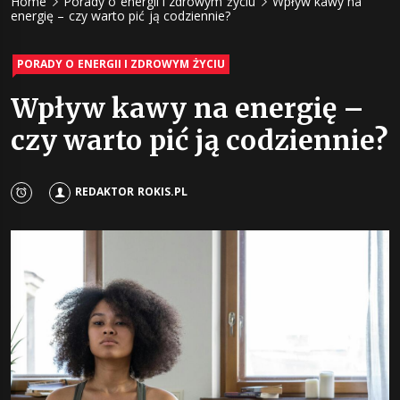
Home
Porady o energii i zdrowym życiu
Wpływ kawy na
energii z
energię – czy warto pić ją codziennie?
napojów 
PORADY O ENERGII I ZDROWYM ŻYCIU
Wpływ kawy na energię –
żywności
czy warto pić ją codziennie?
REDAKTOR ROKIS.PL