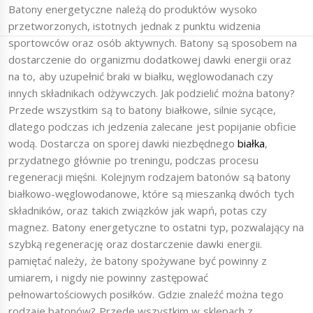
Batony energetyczne należą do produktów wysoko
przetworzonych, istotnych jednak z punktu widzenia
sportowców oraz osób aktywnych. Batony są sposobem na
dostarczenie do organizmu dodatkowej dawki energii oraz
na to, aby uzupełnić braki w białku, węglowodanach czy
innych składnikach odżywczych. Jak podzielić można batony?
Przede wszystkim są to batony białkowe, silnie sycące,
dlatego podczas ich jedzenia zalecane jest popijanie obficie
wodą. Dostarcza on sporej dawki niezbędnego
białka
,
przydatnego głównie po treningu, podczas procesu
regeneracji mięśni. Kolejnym rodzajem batonów są batony
białkowo-węglowodanowe, które są mieszanką dwóch tych
składników, oraz takich związków jak wapń, potas czy
magnez. Batony energetyczne to ostatni typ, pozwalający na
szybką regenerację oraz dostarczenie dawki energii.
pamiętać należy, że batony spożywane być powinny z
umiarem, i nigdy nie powinny zastępować
pełnowartościowych posiłków. Gdzie znaleźć można tego
rodzaje batonów? Przede wszystkim w sklepach z