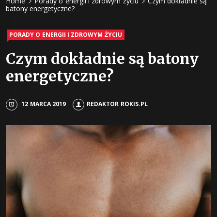
Home
Porady o energii i zdrowym życiu
Czym dokładnie są
energii z
batony energetyczne?
napojów 
PORADY O ENERGII I ZDROWYM ŻYCIU
Czym dokładnie są batony
żywności
energetyczne?
12 MARCA 2019
REDAKTOR ROKIS.PL