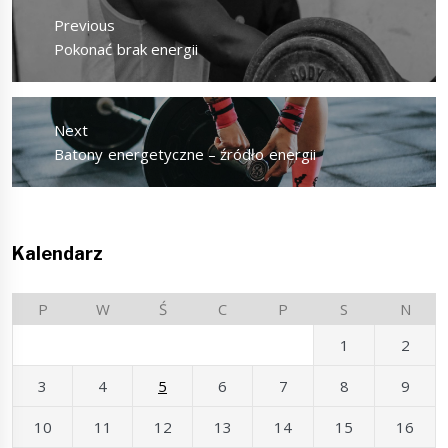
wpisu
Previous
Previous
Pokonać brak energii
post:
Next
Next
Batony energetyczne – źródło energii
post:
Kalendarz
P
W
Ś
C
P
S
N
1
2
3
4
5
6
7
8
9
10
11
12
13
14
15
16