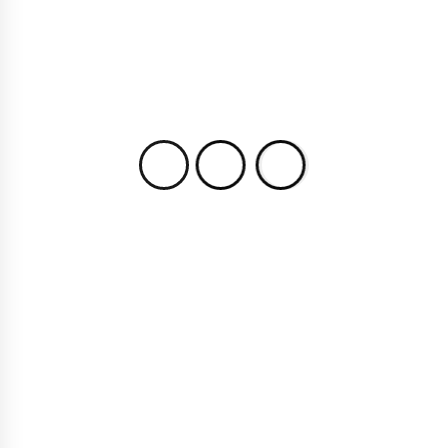
18 MAJA 2019
Czym naprawdę są batony energetyczne?